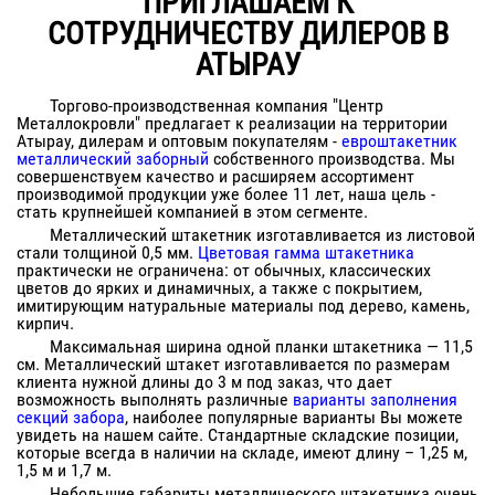
ПРИГЛАШАЕМ К
СОТРУДНИЧЕСТВУ ДИЛЕРОВ В
АТЫРАУ
Торгово-производственная компания "Центр
Металлокровли" предлагает к реализации на территории
Атырау
, дилерам и оптовым покупателям -
евроштакетник
металлический заборный
собственного производства. Мы
совершенствуем качество и расширяем ассортимент
производимой продукции уже более 11 лет, наша цель -
стать крупнейшей компанией в этом сегменте.
Металлический штакетник изготавливается из листовой
стали толщиной 0,5 мм.
Цветовая гамма штакетника
практически не ограничена: от обычных, классических
цветов до ярких и динамичных, а также с покрытием,
имитирующим натуральные материалы под дерево, камень,
кирпич.
Максимальная ширина одной планки штакетника — 11,5
см. Металлический штакет изготавливается по размерам
клиента нужной длины до 3 м под заказ, что дает
возможность выполнять различные
варианты заполнения
секций забора
, наиболее популярные варианты Вы можете
увидеть на нашем сайте. Стандартные складские позиции,
которые всегда в наличии на складе, имеют длину – 1,25 м,
1,5 м и 1,7 м.
Небольшие габариты металлического штакетника очень